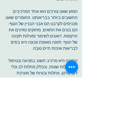
המזון שאנו צורכים הוא אחד המרכיבים 
החשובים ביותר בבריאותנו. החומרים שאנו 
מכניסים לקרבנו הם אבני הבניין של הגוף- 
הם בונים את התאים, מחזקים ומזינים את 
הרקמות, דואגים לשימור ופעילות תקינה 
של הגוף. תזונה מאוזנת ונכונה היא בסיס 
לבריאות ואיכות חיים טובה.
התזונה היא מרכיב חשוב במניעה ובטיפול 
של מחלות שונות, ובכללן מחלות לב וכלי 
דם, סרטן, מחלות ובעיות של מערכת 
העיכול. 
מערכת העיכול היא המפתח לשמירה על 
בריאות ומניעת התפתחות מחלות. בנוסף, 
היא "הראי" של אופן ההתמודדות שלנו עם 
החיים, החוויות והמציאות שבה אנו חיים, 
ככל שנבין יותר כיצד פועלת מערכת 