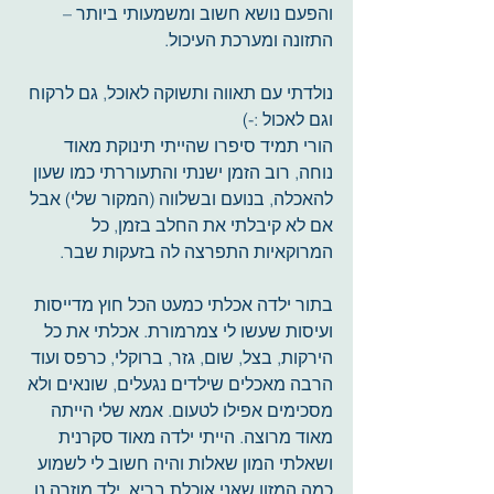
והפעם נושא חשוב ומשמעותי ביותר – 
התזונה ומערכת העיכול.
נולדתי עם תאווה ותשוקה לאוכל, גם לרקוח 
וגם לאכול :-) 
הורי תמיד סיפרו שהייתי תינוקת מאוד 
נוחה, רוב הזמן ישנתי והתעוררתי כמו שעון 
להאכלה, בנועם ובשלווה (המקור שלי) אבל 
אם לא קיבלתי את החלב בזמן, כל 
המרוקאיות התפרצה לה בזעקות שבר.
בתור ילדה אכלתי כמעט הכל חוץ מדייסות 
ועיסות שעשו לי צמרמורת. אכלתי את כל 
הירקות, בצל, שום, גזר, ברוקלי, כרפס ועוד 
הרבה מאכלים שילדים נגעלים, שונאים ולא 
מסכימים אפילו לטעום. אמא שלי הייתה 
מאוד מרוצה. הייתי ילדה מאוד סקרנית 
ושאלתי המון שאלות והיה חשוב לי לשמוע 
כמה המזון שאני אוכלת בריא. ילד מוזרה נו, 