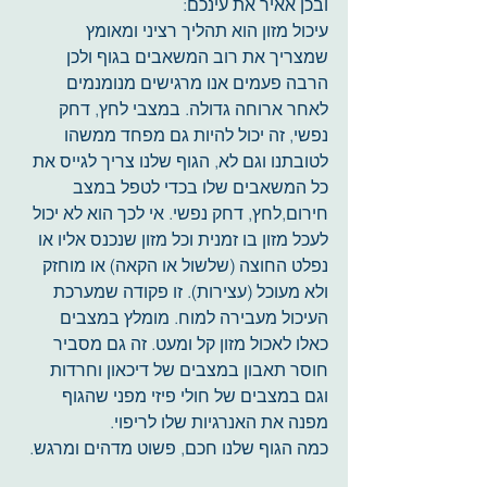
ובכן אאיר את עינכם:
עיכול מזון הוא תהליך רציני ומאומץ 
שמצריך את רוב המשאבים בגוף ולכן 
הרבה פעמים אנו מרגישים מנומנמים 
לאחר ארוחה גדולה. במצבי לחץ, דחק 
נפשי, זה יכול להיות גם מפחד ממשהו 
לטובתנו וגם לא, הגוף שלנו צריך לגייס את 
כל המשאבים שלו בכדי לטפל במצב 
חירום,לחץ, דחק נפשי. אי לכך הוא לא יכול 
לעכל מזון בו זמנית וכל מזון שנכנס אליו או 
נפלט החוצה (שלשול או הקאה) או מוחזק 
ולא מעוכל (עצירות). זו פקודה שמערכת 
העיכול מעבירה למוח. מומלץ במצבים 
כאלו לאכול מזון קל ומעט. זה גם מסביר 
חוסר תאבון במצבים של דיכאון וחרדות 
וגם במצבים של חולי פיזי מפני שהגוף 
מפנה את האנרגיות שלו לריפוי. 
כמה הגוף שלנו חכם, פשוט מדהים ומרגש.