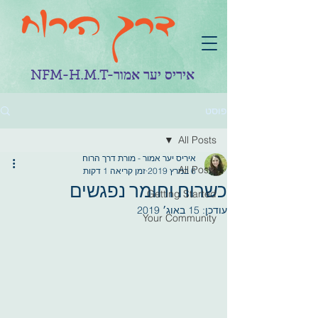
NFM-H.M.T-איריס יער אמור
פוסט
All Posts
איריס יער אמור - מורת דרך הרוח
All Posts
6 במרץ 2019
זמן קריאה 1 דקות
כשרוח וחומר נפגשים
Getting Started
עודכן:
15 באוג׳ 2019
Your Community