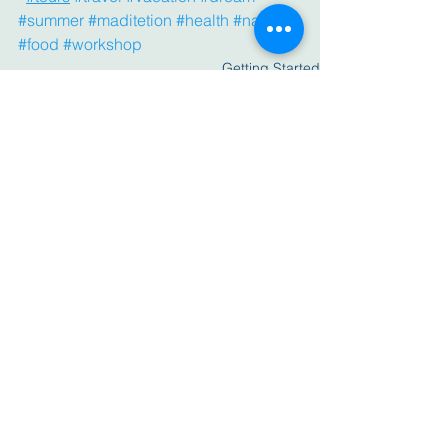
#summer
#maditetion
#health
#nature
#food
#workshop
Getting Started
הצג הכול
פוסטים אחרונים