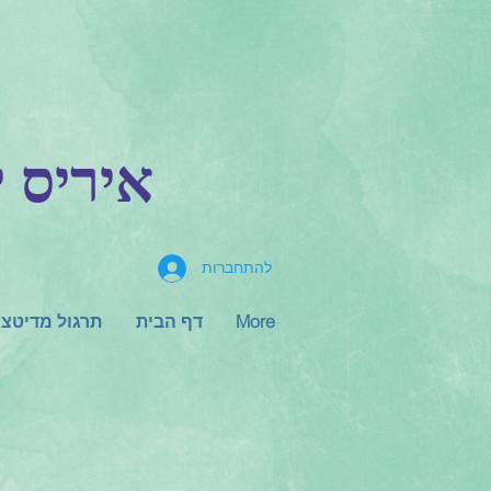
NFM-H.M.T-א
להתחברות
More
דף הבית
תרגול מדיטצי