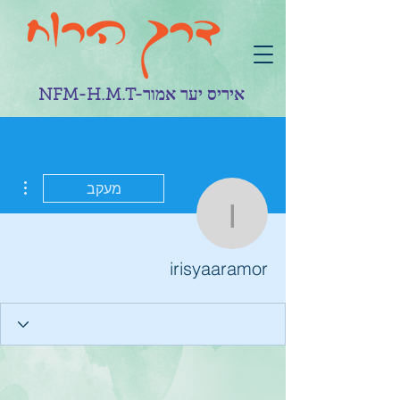
NFM-H.M.T-איריס יער אמור
ions
מעקב
irisyaaramor
irisyaaramor