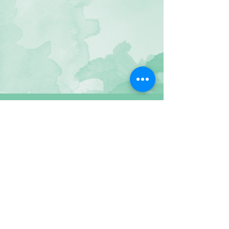
איריס יער אמור
Share
NFM-H.M.T
© by Iris Yaar Amor. Proudly created with
Wix.com
Tel:
054-6600728