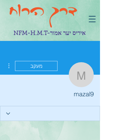
NFM-H.M.T-איריס יער אמור
ions
מעקב
mazal9
mazal9