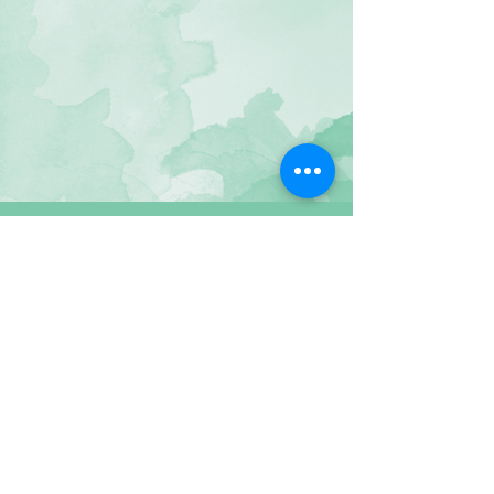
איריס יער אמור
Share
NFM-H.M.T
© by Iris Yaar Amor. Proudly created with
Wix.com
Tel:
054-6600728