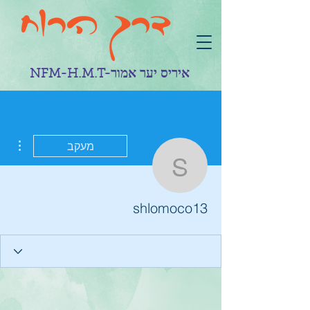
NFM-H.M.T-איריס יער אמור
ions
מעקב
shlomoco13
shlomoco13