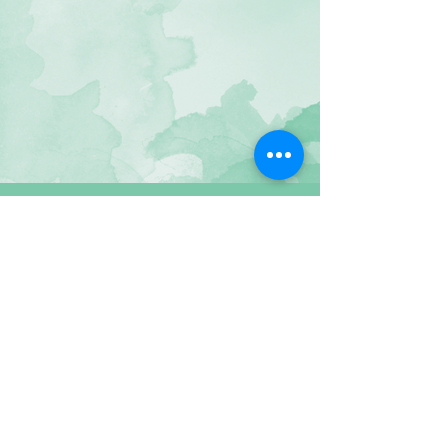
איריס יער אמור
Share
NFM-H.M.T
© by Iris Yaar Amor. Proudly created with
Wix.com
Tel:
054-6600728