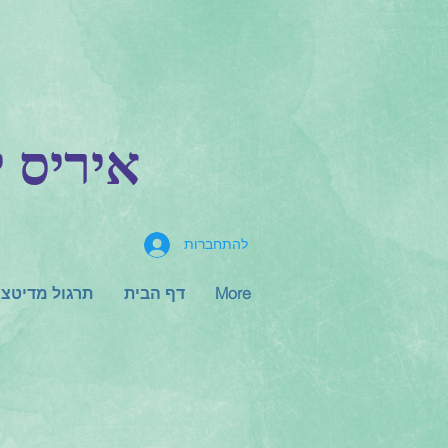
NFM-H.M.T-א
להתחברות
More
דף הבית
תרגול מדיטצי