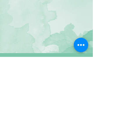
איריס יער אמור
Share
NFM-H.M.T
© by Iris Yaar Amor. Proudly created with
Wix.com
Tel:
054-6600728