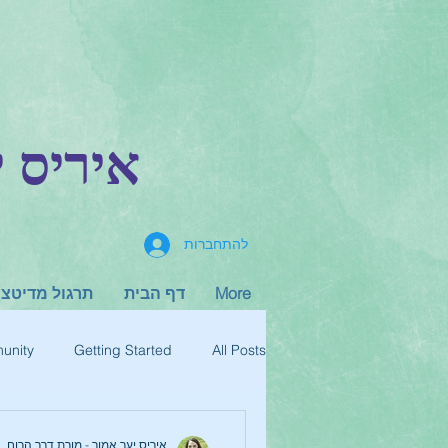
NFM-H.M.T-א
להתחברות
More
דף הבית
תרגול מדיטצי
unity
Getting Started
All Posts
איריס יער אמור - מורת דרך הרוח